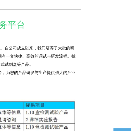
务平台
。自公司成立以来，我们培养了大批的研
拥有一套快捷、高效的调试与研发流程。截
干式试剂盒等产品。
台，为您的产品研发与生产提供强大的产业