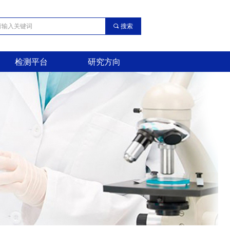
끠
搜索
检测平台
研究方向