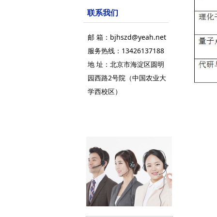
联系我们
邮 箱：bjhszd@yeah.net
服务热线：13426137188
地 址：北京市海淀区圆明
园西路2号院（中国农业大
学西校区）