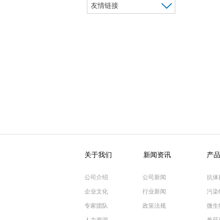
友情链接
关于我们
新闻资讯
产
公司介绍
公司新闻
抗体
企业文化
行业新闻
污染
专家团队
政策法规
微生