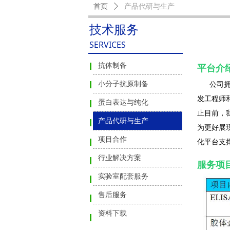
首页
ꄲ
产品代研与生产
技术服务
SERVICES
抗体制备
平台介
公司拥有
小分子抗原制备
发工程师
蛋白表达与纯化
止目前，
产品代研与生产
为更好展
项目合作
化平台支
行业解决方案
服务项
实验室配套服务
售后服务
资料下载