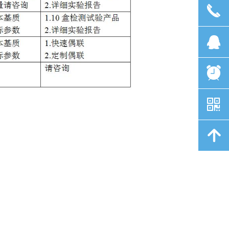
끅
뀩
뀥
낃
녕