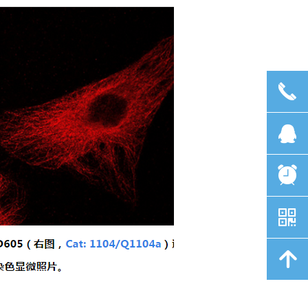
끅
뀩
뀥
낃
녕