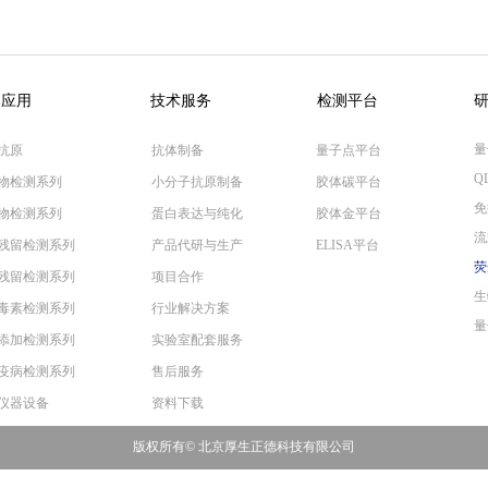
品应用
技术服务
检测平台
量
抗原
抗体制备
量子点平台
Q
物检测系列
小分子抗原制备
胶体碳平台
免
物检测系列
蛋白表达与纯化
胶体金平台
流
残留检测系列
产品代研与生产
ELISA平台
荧
残留检测系列
项目合作
生
毒素检测系列
行业解决方案
量
添加检测系列
实验室配套服务
疫病检测系列
售后服务
仪器设备
资料下载
版权所有©
北京厚生正德科技有限公司