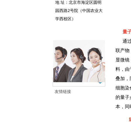
地 址：北京市海淀区圆明
园西路2号院（中国农业大
学西校区）
量子
通过使
联产物
显微镜
料，由
叠加，
细胞染
友情链接
的量子
本，同