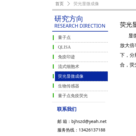
首页
ꄲ
荧光显微成像
研究方向
荧光
RESEARCH DIRECTION
显微镜
量子点
放大倍
QLISA
下，分
免疫印迹
合，荧
流式细胞术
荧光显微成像
生物传感器
量子点免疫荧光
联系我们
邮 箱：bjhszd@yeah.net
服务热线：13426137188