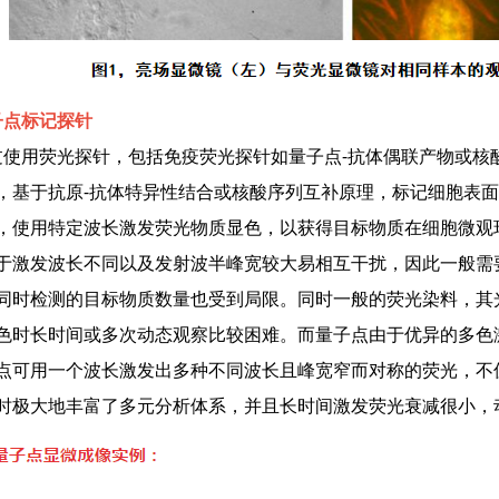
点标记探针
用荧光探针，包括免疫荧光探针如量子点-抗体偶联产物或核酸
，基于抗原-抗体特异性结合或核酸序列互补原理，标记细胞表
，使用特定波长激发荧光物质显色，以获得目标物质在细胞微观
于激发波长不同以及发射波半峰宽较大易相互干扰，因此一般需
同时检测的目标物质数量也受到局限。同时一般的荧光染料，其
色时长时间或多次动态观察比较困难。而量子点由于优异的多色
点可用一个波长激发出多种不同波长且峰宽窄而对称的荧光，不
时极大地丰富了多元分析体系，并且长时间激发荧光衰减很小，